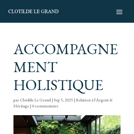
ACCOMPAGNE
MENT
HOLISTIQUE
par
Clotilde Le Grand
|
Sep 5, 2025
|
Relation à l'Argent &
Héritage
|
0 commentaire