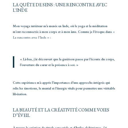
LA QUÊTE DE SENS : UNE RENCONTRE AVEC
L'INDE
Mon voyage intérieur m’a menée en Inde, où le yoga et la méditation
m’ont reconnectée à mon corps et à mon âme. Comme je l’évoque dans
«
La rencontre avec l’Inde »
:
« Là-bas, j’ai découvert que la guérison passe par l’écoute du corps,
l’ouverture du cœur et la présence à soi. »
Cette expérience m’a appris l’importance d’une approche intégrée qui
relie les émotions, le mental et l’énergie vitale pour permettre une véritable
libération.
LA BEAUTÉ ET LA CRÉATIVITÉ COMME VOIES
D’ÉVEIL
À travers la création de rituels sensoriels et d’huiles alchimiques, j’ai