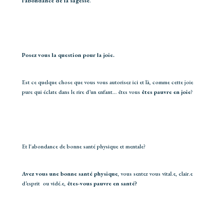
l’abondance de la sagesse
.
Posez vous la question pour la joie.
Est ce quelque chose que vous vous autorisez ici et là, comme cette joie
pure qui éclate dans le rire d’un enfant… êtes vous
êtes pauvre en joie
?
Et l'abondance de bonne santé physique et mentale?
Avez vous une bonne santé physique
, vous sentez vous vital.e, clair.e
d’esprit ou vidé.e,
êtes-vous pauvre en santé?