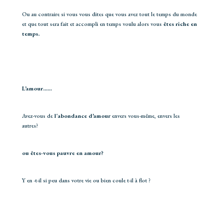
Ou au contraire si vous vous dites que vous avez tout le temps du monde
et que tout sera fait et accompli en temps voulu alors vous
êtes riche en
temps.
L’amour……
Avez-vous de
l'abondance d’amour
envers vous-même, envers les
autres?
ou êtes-vous pauvre en amour?
Y en -t-il si peu dans votre vie ou bien coule t-il à flot ?