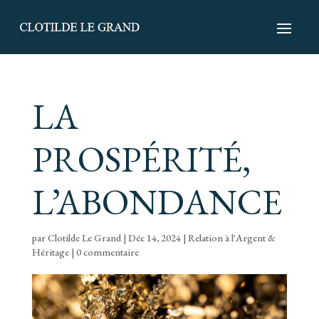
LA
PROSPÉRITÉ,
L’ABONDANCE
par
Clotilde Le Grand
|
Déc 14, 2024
|
Relation à l'Argent &
Héritage
|
0 commentaire