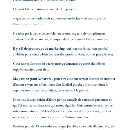
D’abord l’alimentation comme dit Hippocrate :
« que ton alimentation soit ta première médecine »
Accompagnement
Holistique sur mesure
Ce n’est pas la peine de combler en se surchargeant de compléments
alimentaires, de vitamines, le corps a déjà bien assez à faire comme ca.
Il y a là de gros coups de marketing
, qui joue sur le mal être général
ambiant pour vendre bien souvent des produits vides, ou très peu efficaces.
C’est non seulement du gâchis mais ça demande au corps des efforts
supplémentaires pour rien.
Ma passion pour la nature
, peut-être aussi un certain instinct de survie et
d’amour envers ma tribu , mon clan familial proche , m’ont conduite à
explorer tout un tas de produits, de remèdes à la pointe.
Je me suis laissée guider d’abord par les conseils de certaines personnes en
qui j’ai mis ma confiance et qui m’ont aiguillé. Puis naturellement , je me
suis autonomisée et j’ai laissé la vie me présenter d’autres choses, d’autres
remèdes, d’autres approches. J’invite à l’autonomisation.
Pendant plus de 35 ans maintenant que j’explore ce monde dit parallèle, j’ai