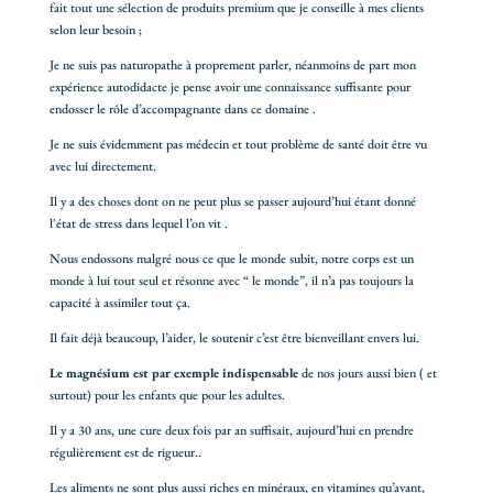
fait tout une sélection de produits premium que je conseille à mes clients
selon leur besoin ;
Je ne suis pas naturopathe à proprement parler, néanmoins de part mon
expérience autodidacte je pense avoir une connaissance suffisante pour
endosser le rôle d’accompagnante dans ce domaine .
Je ne suis évidemment pas médecin et tout problème de santé doit être vu
avec lui directement.
Il y a des choses dont on ne peut plus se passer aujourd’hui étant donné
l'état de stress dans lequel l’on vit .
Nous endossons malgré nous ce que le monde subit, notre corps est un
monde à lui tout seul et résonne avec “ le monde”, il n’a pas toujours la
capacité à assimiler tout ça.
Il fait déjà beaucoup, l’aider, le soutenir c’est être bienveillant envers lui.
Le magnésium est par exemple indispensable
de nos jours aussi bien ( et
surtout) pour les enfants que pour les adultes.
Il y a 30 ans, une cure deux fois par an suffisait, aujourd’hui en prendre
régulièrement est de rigueur..
Les aliments ne sont plus aussi riches en minéraux, en vitamines qu’avant,