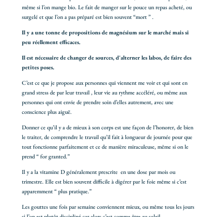
même si l’on mange bio. Le fait de manger sur le pouce un repas acheté, ou
surgelé et que l’on a pas préparé est bien souvent “mort ” .
Il y a une tonne de propositions de magnésium sur le marché mais si
peu réellement efficaces.
Il est nécessaire de changer de sources, d'alterner les labos, de faire des
petites poses.
C’est ce que je propose aux personnes qui viennent me voir et qui sont en
grand stress de par leur travail , leur vie au rythme accéléré, ou même aux
personnes qui ont envie de prendre soin d’elles autrement, avec une
conscience plus aiguë.
Donner ce qu’il y a de mieux à son corps est une façon de l’honorer, de bien
le traiter, de comprendre le travail qu’il fait à longueur de journée pour que
tout fonctionne parfaitement et ce de manière miraculeuse, même si on le
prend “ for granted.”
Il y a la vitamine D généralement prescrite en une dose par mois ou
trimestre. Elle est bien souvent difficile à digérer par le foie même si c’est
apparemment “ plus pratique.”
Les gouttes une fois par semaine conviennent mieux, ou même tous les jours
si l’on est plutôt discipliné car alors c’est comme être au soleil.